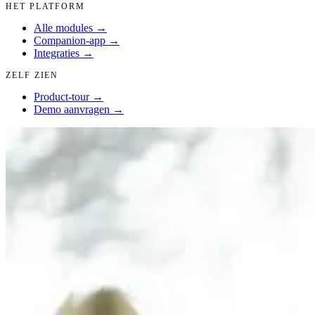
HET PLATFORM
Alle modules
→
Companion-app
→
Integraties
→
ZELF ZIEN
Product-tour
→
Demo aanvragen
→