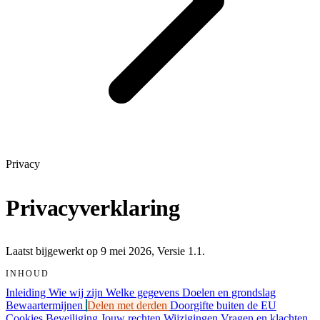
Privacy
Privacyverklaring
Laatst bijgewerkt op 9 mei 2026, Versie 1.1.
INHOUD
Inleiding
Wie wij zijn
Welke gegevens
Doelen en grondslag
Bewaartermijnen
Delen met derden
Doorgifte buiten de EU
Cookies
Beveiliging
Jouw rechten
Wijzigingen
Vragen en klachten