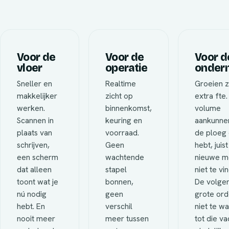
Voor de
Voor de
Voor d
vloer
operatie
onder
Sneller en
Realtime
Groeien 
makkelijker
zicht op
extra fte
werken.
binnenkomst,
volume
Scannen in
keuring en
aankunne
plaats van
voorraad.
de ploeg 
schrijven,
Geen
hebt, juist
een scherm
wachtende
nieuwe m
dat alleen
stapel
niet te vin
toont wat je
bonnen,
De volge
nú nodig
geen
grote ord
hebt. En
verschil
niet te w
nooit meer
meer tussen
tot die v