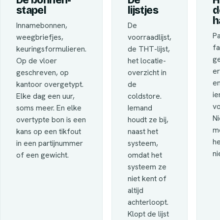
De bonnen-
De
H
stapel
lijstjes
d
h
Innamebonnen,
De
Pa
weegbriefjes,
voorraadlijst,
fa
keuringsformulieren.
de THT-lijst,
ge
Op de vloer
het locatie-
er
geschreven, op
overzicht in
en
kantoor overgetypt.
de
ie
Elke dag een uur,
coldstore.
vo
soms meer. En elke
Iemand
Ni
overtypte bon is een
houdt ze bij,
m
kans op een tikfout
naast het
he
in een partijnummer
systeem,
ni
of een gewicht.
omdat het
systeem ze
niet kent of
altijd
achterloopt.
Klopt de lijst