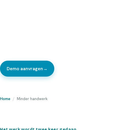
Nieuwe mensen zijn niet te vinden. Maar een flink deel van
het werk dat je ploeg nu doet, hoeft helemaal geen
mensenwerk te zijn. Innamebonnen overtypen,
voorraadlijsten bijwerken, pakbonnen en labels maken:
met ScaleHub legt je ploeg alles één keer vast op de vloer,
en de rest volgt vanzelf.
Demo aanvragen
→
Bekijk de product-tour
Home
/
Minder handwerk
Het werk wordt twee keer gedaan