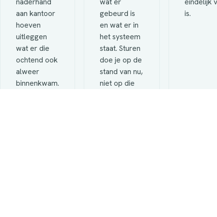
naderhand
wat er
eindelijk 
aan kantoor
gebeurd is
is.
hoeven
en wat er in
uitleggen
het systeem
wat er die
staat. Sturen
ochtend ook
doe je op de
alweer
stand van nu,
binnenkwam.
niet op die
van gisteren.
KLANTBEWIJS
Een foodproducent