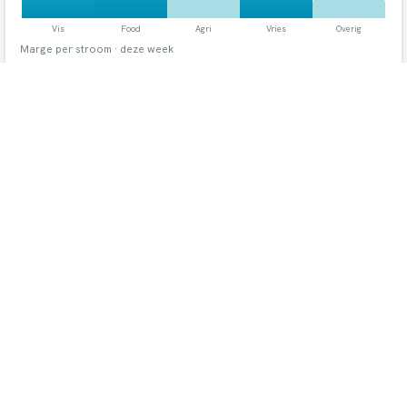
Marge per stroom · deze week
3 partijen naderen THT — bekijk signaal
Onder de hele stroom ligt je kostprijs: ScaleHub rekent
marge per batch op werkelijk rendement, niet op de
theoretische receptuur.
Bekijk alle modules →
OP DE VLOER