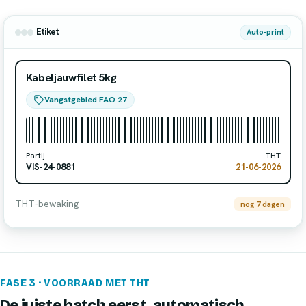
Etiket
Auto-print
Kabeljauwfilet 5kg
Vangstgebied FAO 27
Partij
THT
VIS-24-0881
21-06-2026
THT-bewaking
nog 7 dagen
FASE 3 · VOORRAAD MET THT
De juiste batch eerst, automatisch