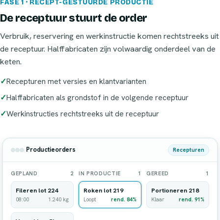
FASE 1 · RECEPT-GESTUURDE PRODUCTIE
De receptuur stuurt de order
Verbruik, reservering en werkinstructie komen rechtstreeks uit
de receptuur. Halffabricaten zijn volwaardig onderdeel van de
keten.
Recepturen met versies en klantvarianten
Halffabricaten als grondstof in de volgende receptuur
Werkinstructies rechtstreeks uit de receptuur
Productieorders
Recepturen
GEPLAND
2
IN PRODUCTIE
1
GEREED
1
Fileren lot 224
Roken lot 219
Portioneren 218
08:00
1.240 kg
Loopt
rend. 84%
Klaar
rend. 91%