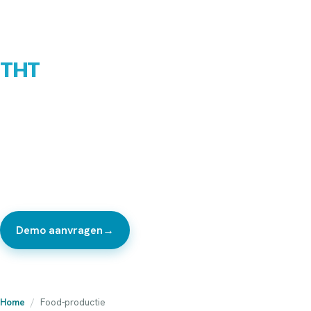
Het ERP dat je
recepturen, batches en
THT
al begrijpt.
Je huidige pakket kent geen recepturen. Dus leven je
calculaties, allergenenlijsten en de productieplanning in
Excel ernaast. ScaleHub brengt receptuur, batch,
halffabricaat en THT in één systeem. Gebouwd voor
producenten, dus jij hoeft niets uit te leggen.
Demo aanvragen
→
Bekijk de product-tour
Home
/
Food-productie