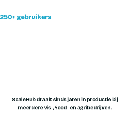
Marge zichtbaar per partij, op het moment van prijsafgifte.
250+ gebruikers
Van inname tot kantoor, in één omgeving.
Bekijk ScaleHub voor vis & seafood
→
ScaleHub draait sinds jaren in productie bij
meerdere vis-, food- en agribedrijven.