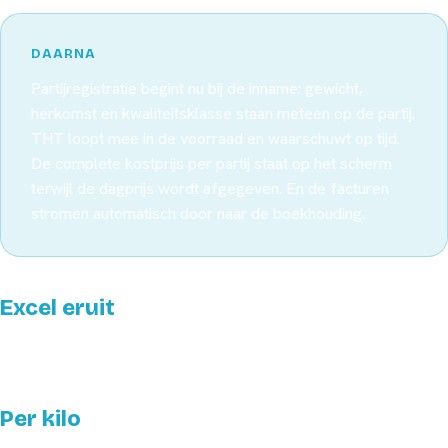
DAARNA
Partijregistratie begint nu bij de inname: gewicht,
herkomst en kwaliteitsklasse staan meteen op de partij.
THT loopt mee in de voorraad en waarschuwt op tijd.
De complete kostprijs per partij staat op het scherm
terwijl de dagprijs wordt afgegeven. En de facturen
stromen automatisch door naar de boekhouding.
Excel eruit
Losse partijlijsten samengebracht in één administratie in het
systeem zelf.
Per kilo