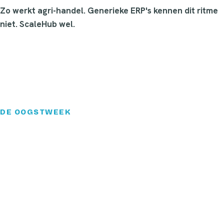
Zo werkt agri-handel. Generieke ERP's kennen dit ritme
niet. ScaleHub wel.
DE OOGSTWEEK
Dan is het oogstweek. En alles
komt tegelijk.
De vrachten rijden af en aan. De weegbrug draait de hele
dag, de loodsen stromen vol. De registratie loopt dagen
achter, want niemand heeft tijd om bonnen over te typen.