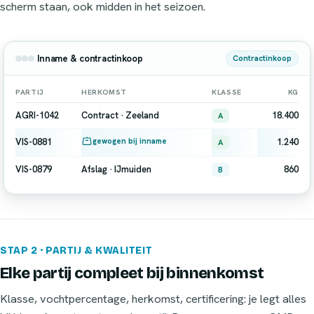
scherm staan, ook midden in het seizoen.
Inname & contractinkoop
Contractinkoop
PARTIJ
HERKOMST
KLASSE
KG
AGRI-1042
Contract · Zeeland
18.400
A
gewogen bij inname
VIS-0881
1.240
A
VIS-0879
Afslag · IJmuiden
860
B
STAP 2 · PARTIJ & KWALITEIT
Elke partij compleet bij binnenkomst
Klasse, vochtpercentage, herkomst, certificering: je legt alles