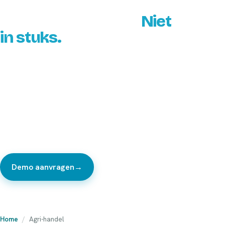
Het ERP dat in partijen
en vrachten denkt.
Niet
in stuks.
Of je nu ruwvoer, stalstrooisel, bijproducten of granen
verhandelt en bewerkt: je huidige pakket denkt in artikelen
en één locatie. ScaleHub is één systeem voor
contractinkoop, partijen en kwaliteitsklassen, mengen en
bewerken, voorraad over al je vestigingen en marge per
partij.
Demo aanvragen
→
Bekijk de product-tour
Home
/
Agri-handel