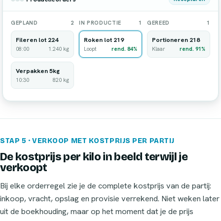
GEPLAND
2
IN PRODUCTIE
1
GEREED
1
Fileren lot 224
Roken lot 219
Portioneren 218
08:00
1.240 kg
Loopt
rend. 84%
Klaar
rend. 91%
Verpakken 5kg
10:30
820 kg
STAP 5 · VERKOOP MET KOSTPRIJS PER PARTIJ
De kostprijs per kilo in beeld terwijl je
verkoopt
Bij elke orderregel zie je de complete kostprijs van de partij:
inkoop, vracht, opslag en provisie verrekend. Niet weken later
uit de boekhouding, maar op het moment dat je de prijs