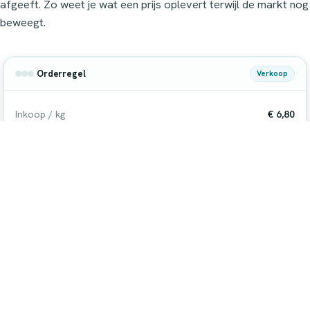
afgeeft. Zo weet je wat een prijs oplevert terwijl de markt nog
beweegt.
Orderregel
Verkoop
Inkoop / kg
€ 6,80
Snijverlies
− € 0,74
Verkoop / kg
€ 9,95
€ 2,41
Marge per kilo
Live berekend terwijl de order loopt