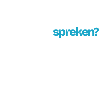
Liever direct
iemand
spreken?
Bel ons gerust. Je krijgt iemand aan de lijn die
het systeem kent en je vragen direct kan
beantwoorden. Geen keuzemenu.
📞 Bel 0527 210 113