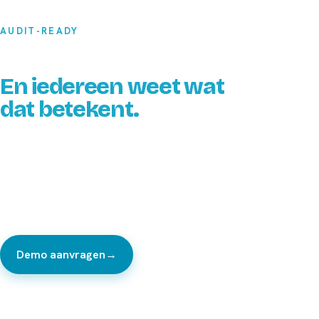
AUDIT-READY
De audit staat gepland.
En iedereen weet wat
dat betekent.
Mappen doorploegen, Excels naast pakbonnen leggen,
handtekeningen najagen. Jullie doen het werk goed, alleen
ligt het bewijs verspreid. In ScaleHub schrijft elke partij zijn
eigen dossier. Gewoon, terwijl je werkt.
Demo aanvragen
→
Bekijk de product-tour