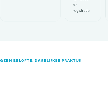
als
registratie.
GEEN BELOFTE, DAGELIJKSE PRAKTIJK
Een visverwerker draait
zijn GMP+-audits op het
partij-dossier uit
ScaleHub.
Een visverwerker die dagelijks tientallen tonnen verwerkt,