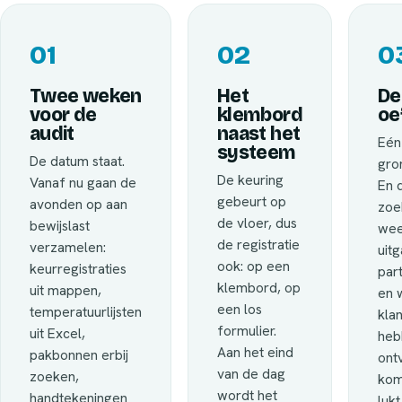
01
02
0
Twee weken
Het
De
voor de
klembord
oe
audit
naast het
Eén
systeem
De datum staat.
gron
De keuring
Vanaf nu gaan de
En 
gebeurt op
avonden op aan
zoe
de vloer, dus
bewijslast
wee
de registratie
verzamelen:
uit
ook: op een
keurregistraties
part
klembord, op
uit mappen,
en 
een los
temperatuurlijsten
kla
formulier.
uit Excel,
heb
Aan het eind
pakbonnen erbij
ont
van de dag
zoeken,
komt
wordt het
handtekeningen
lukt