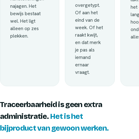
overgetypt.
najagen. Het
het 
Of aan het
bewijs bestaat
lang
eind van de
wel. Het ligt
hoo
week. Of het
alleen op zes
ond
raakt kwijt,
plekken.
alle
en dat merk
je pas als
iemand
ernaar
vraagt.
Traceerbaarheid is geen extra
administratie.
Het is het
bijproduct van gewoon werken.