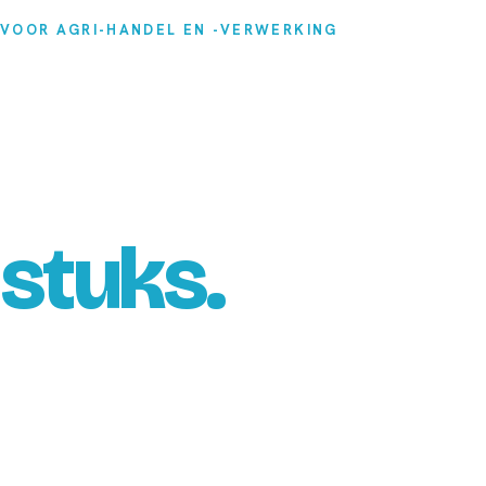
VOOR AGRI-HANDEL EN -VERWERKING
Het ERP dat i
vrachten den
stuks.
Of je nu ruwvoer, stalstrooisel, bijproducten of
bewerkt: je huidige pakket denkt in artikelen en 
systeem voor contractinkoop, partijen en kwali
bewerken, voorraad over al je vestigingen en ma