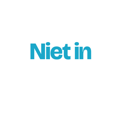
n partijen en
kt.
Niet in
 granen verhandelt en
één locatie. ScaleHub is één
teitsklassen, mengen en
rge per partij.