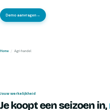
Demo aanvragen
→
Bekijk de product-tour
Home
/
Agri-handel
Jouw werkelijkheid
Je koopt een seizoen in,